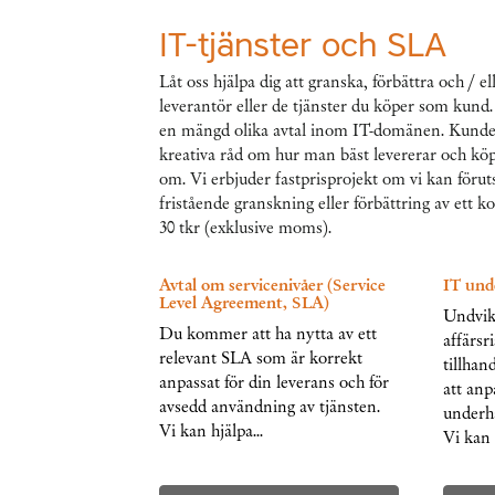
IT-tjänster och SLA
Låt oss hjälpa dig att granska, förbättra och / e
leverantör eller de tjänster du köper som kund.
en mängd olika avtal inom IT-domänen. Kunder vän
kreativa råd om hur man bäst levererar och köpe
om. Vi erbjuder fastprisprojekt om vi kan förut
fristående granskning eller förbättring av ett kon
30 tkr (exklusive moms).
Avtal om servicenivåer (Service
IT unde
Level Agreement, SLA)
Undvik
Du kommer att ha nytta av ett
affärsr
relevant SLA som är korrekt
tillhan
anpassat för din leverans och för
att anp
avsedd användning av tjänsten.
underhå
Vi kan hjälpa…
Vi kan 