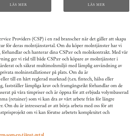
LÄS MER
LÄS MER
Service Providers (CSP) i en rad branscher när det gäller att skapa
tur för deras molntjänstavtal. Om du köper molntjänster har vi
r, förhandlar och hanterar dina CSP:er och molnkontrakt. Med vår
ning ger vi råd till både CSP:er och köpare av molntjänster i
värderat och säkrat multimolnmiljö med lämplig användning av
privata molninstallationer på plats. Om du är
ller till en hårt reglerad marknad (t.ex. fintech, hälsa eller
g, fastställer lämpliga krav och framgångsrikt förhandlar om de
aserat på våra timpriser och är öppna för att erbjuda volymbaserad
mma (retainer) som vi kan dra av vårt arbete från för längre
. Om du är intresserad av att börja arbeta med oss för att
astprisprojekt om vi kan förutse arbetets komplexitet och
rm-som-en-tjänst-avtal