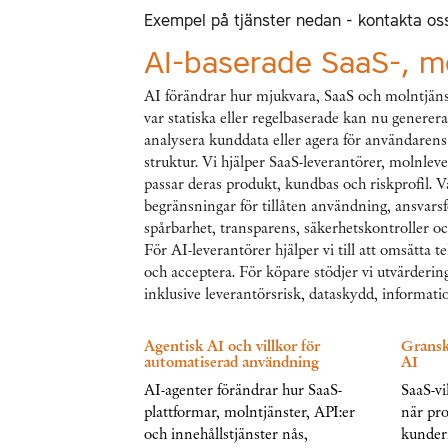
Exempel på tjänster nedan - kontakta oss
AI-baserade SaaS-, m
AI förändrar hur mjukvara, SaaS och molntjänst
var statiska eller regelbaserade kan nu genere
analysera kunddata eller agera för användarens
struktur. Vi hjälper SaaS-leverantörer, molnle
passar deras produkt, kundbas och riskprofil. V
begränsningar för tillåten användning, ansvarsf
spårbarhet, transparens, säkerhetskontroller o
För AI-leverantörer hjälper vi till att omsätta 
och acceptera. För köpare stödjer vi utvärderin
inklusive leverantörsrisk, dataskydd, informati
Agentisk AI och villkor för
Granskn
automatiserad användning
AI
AI-agenter förändrar hur SaaS-
SaaS-vi
plattformar, molntjänster, API:er
när pro
och innehållstjänster nås,
kundern