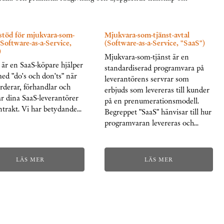
stöd för mjukvara-som-
Mjukvara-som-tjänst-avtal
(Software-as-a-Service,
(Software-as-a-Service, "SaaS")
)
Mjukvara-som-tjänst är en
är en SaaS-köpare hjälper
standardiserad programvara på
med "do's och don'ts" när
leverantörens servrar som
rderar, förhandlar och
erbjuds som levereras till kunder
r dina SaaS-leverantörer
på en prenumerationsmodell.
trakt. Vi har betydande…
Begreppet "SaaS" hänvisar till hur
programvaran levereras och…
LÄS MER
LÄS MER