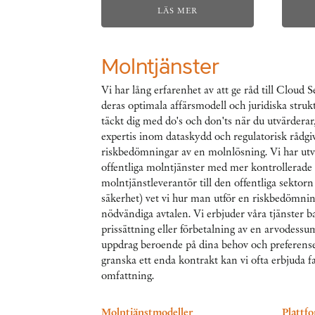
LÄS MER
Molntjänster
Vi har lång erfarenhet av att ge råd till Cloud 
deras optimala affärsmodell och juridiska struk
täckt dig med do's och don'ts när du utvärdera
expertis inom dataskydd och regulatorisk rådgiv
riskbedömningar av en molnlösning. Vi har ut
offentliga molntjänster med mer kontrollerade 
molntjänstleverantör till den offentliga sektorn e
säkerhet) vet vi hur man utför en riskbedömnin
nödvändiga avtalen. Vi erbjuder våra tjänster b
prissättning eller förbetalning av en arvodessu
uppdrag beroende på dina behov och preferenser
granska ett enda kontrakt kan vi ofta erbjuda f
omfattning.
Molntjänstmodeller
Plattfo