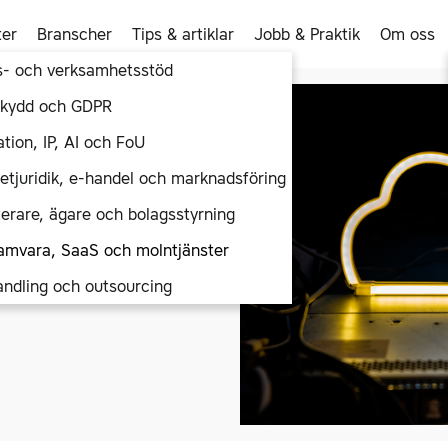
ter
Branscher
Tips & artiklar
Jobb & Praktik
Om oss
s- och verksamhetsstöd
kydd och GDPR
S och
tion, IP, AI och FoU
netjuridik, e-handel och marknadsföring
 en balanserad syn och
terare, ägare och bolagsstyrning
ridiska frågor du kan ha när du
ch mjukvaruprodukter.
amvara, SaaS och molntjänster
ndling och outsourcing