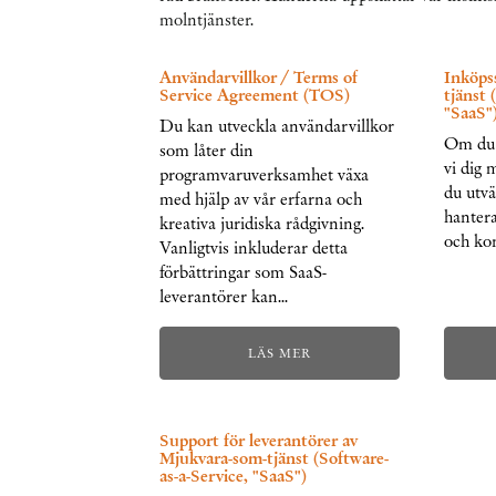
molntjänster.
Användarvillkor / Terms of
Inköps
Service Agreement (TOS)
tjänst 
"SaaS"
Du kan utveckla användarvillkor
Om du 
som låter din
vi dig 
programvaruverksamhet växa
du utvä
med hjälp av vår erfarna och
hantera
kreativa juridiska rådgivning.
och kon
Vanligtvis inkluderar detta
förbättringar som SaaS-
leverantörer kan…
LÄS MER
Support för leverantörer av
Mjukvara-som-tjänst (Software-
as-a-Service, "SaaS")