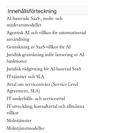
Innehållsförteckning
AI-baserade SaaS-, moln- och
mjukvarumodeller
Agentisk AI och villkor för automatiserad
användning
Granskning av SaaS-villkor för AI
Juridisk granskning inför lansering av AI-
funktioner
Juridisk rådgivning för AI-baserad SaaS
IT-tjänster och SLA
Avtal om servicenivåer (Service Level
Agreement, SLA)
IT underhålls- och serviceavtal
IT-utveckling, konsultavtal och allmänna
villkor
Molntjänster
Molntjänstmodeller