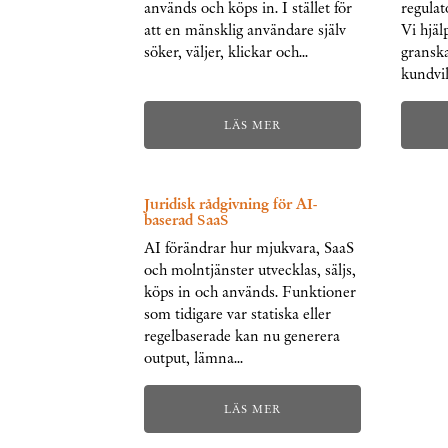
används och köps in. I stället för
regulat
att en mänsklig användare själv
Vi hjäl
söker, väljer, klickar och…
granska
kundvil
LÄS MER
Juridisk rådgivning för AI-
baserad SaaS
AI förändrar hur mjukvara, SaaS
och molntjänster utvecklas, säljs,
köps in och används. Funktioner
som tidigare var statiska eller
regelbaserade kan nu generera
output, lämna…
LÄS MER