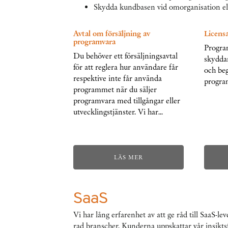
Skydda kundbasen vid omorganisation elle
Avtal om försäljning av
Licensa
programvara
Progra
Du behöver ett försäljningsavtal
skyddar
för att reglera hur användare får
och be
respektive inte får använda
progra
programmet när du säljer
programvara med tillgångar eller
utvecklingstjänster. Vi har…
LÄS MER
SaaS
Vi har lång erfarenhet av att ge råd till SaaS-
rad branscher. Kunderna uppskattar vår insikt