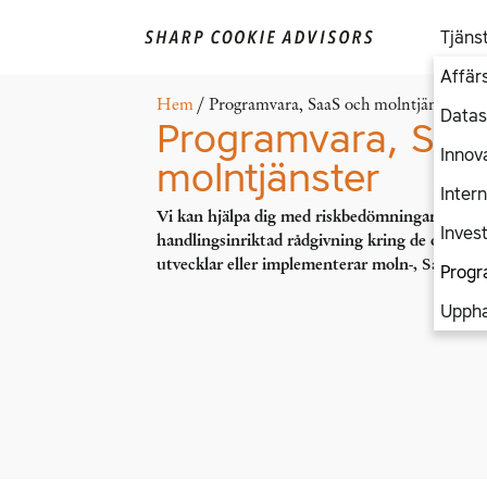
Tjäns
Affär
Hem
/ Programvara, SaaS och molntjänster
Datas
Programvara, Saa
Innova
molntjänster
Inter
Vi kan hjälpa dig med riskbedömningar, att ge
Inves
handlingsinriktad rådgivning kring de olika ju
utvecklar eller implementerar moln-, SaaS- o
Progr
Uppha