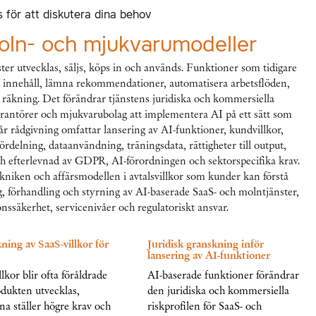
 för att diskutera dina behov
oln- och mjukvarumodeller
er utvecklas, säljs, köps in och används. Funktioner som tidigare
ra innehåll, lämna rekommendationer, automatisera arbetsflöden,
 räkning. Det förändrar tjänstens juridiska och kommersiella
verantörer och mjukvarubolag att implementera AI på ett sätt som
år rådgivning omfattar lansering av AI-funktioner, kundvillkor,
ördelning, dataanvändning, träningsdata, rättigheter till output,
ch efterlevnad av GDPR, AI-förordningen och sektorspecifika krav.
tekniken och affärsmodellen i avtalsvillkor som kunder kan förstå
g, förhandling och styrning av AI-baserade SaaS- och molntjänster,
onssäkerhet, servicenivåer och regulatoriskt ansvar.
ing av SaaS-villkor för
Juridisk granskning inför
lansering av AI-funktioner
llkor blir ofta föråldrade
AI-baserade funktioner förändrar
dukten utvecklas,
den juridiska och kommersiella
a ställer högre krav och
riskprofilen för SaaS- och