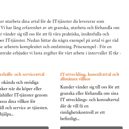
ller utarbeta dina avtal för de IT-tjänster du levererar som
 Vi har lång erfarenhet av att granska, utarbeta och förhandla om
der sig till oss för att få våra praktiska, insiktsfulla och
r IT-tjänster. Nedan hittar du några exempel på avtal vi ger råd
se arbetets komplexitet och omfattning. Prisexempel - För en
trakt erbjuder vi fasta avgifter för vårt arbete i intervallet 10 tkr -
rhålls- och serviceavtal
IT-utveckling, konsultavtal och
allmänna villkor
 okända och onödiga
Kunder vänder sig till oss för att
isker när du köper eller
granska eller förhandla om sina
dahåller IT-tjänster genom
IT utvecklings- och konsultavtal
assa dina villkor för
där de vill få en
ll och service av tjänsten.
rimlighetskontroll av ett
hjälpa…
befintligt…