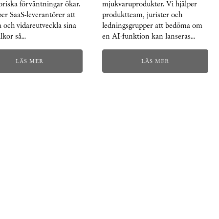
oriska förväntningar ökar.
mjukvaruprodukter. Vi hjälper
per SaaS-leverantörer att
produktteam, jurister och
 och vidareutveckla sina
ledningsgrupper att bedöma om
lkor så…
en AI-funktion kan lanseras…
LÄS MER
LÄS MER