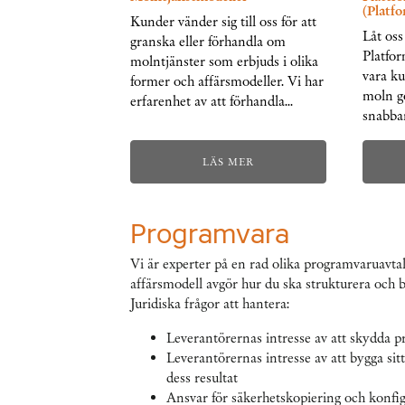
(Platfo
Kunder vänder sig till oss för att
Låt oss
granska eller förhandla om
Platfor
molntjänster som erbjuds i olika
vara ku
former och affärsmodeller. Vi har
moln g
erfarenhet av att förhandla…
snabba
LÄS MER
Programvara
Vi är experter på en rad olika programvaruavta
affärsmodell avgör hur du ska strukturera och b
Juridiska frågor att hantera:
Leverantörernas intresse av att skydda p
Leverantörernas intresse av att bygga sitt
dess resultat
Ansvar för säkerhetskopiering och konfig