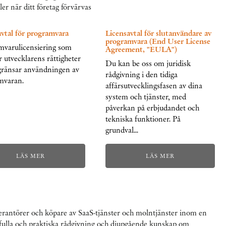
r när ditt företag förvärvas
vtal för programvara
Licensavtal för slutanvändare av
programvara (End User License
mvarulicensiering som
Agreement, "EULA")
 utvecklarens rättigheter
Du kan be oss om juridisk
gränsar användningen av
rådgivning i den tidiga
mvaran.
affärsutvecklingsfasen av dina
system och tjänster, med
påverkan på erbjudandet och
tekniska funktioner. På
grundval…
LÄS MER
LÄS MER
leverantörer och köpare av SaaS-tjänster och molntjänster inom en
sfulla och praktiska rådgivning och djupgående kunskap om