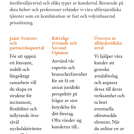
återförsäljaravtal och olika typer av kundavtal. Beroende på
dina behov och preferenser erbjuder vi våra affärsjuridiska
tjänster som en kombination av fast och volymbaserad
prissättning.
Joint Venture-
Rättsligt
Översyn av
och
yttrande och
affärsjuridiska
partnerskapsavtal
Second
avtal
Opinion
För att uppnå
Vi hjälper våra
Använd vår
ett lönsamt,
kunder att
expertis och
stabilt och
granska
branscherfarenhet
långsiktigt
avtalsförslag
för att få ett
samarbete vill
och anpassa
annat juridiskt
du skapa en
dessa till deras
perspektiv på
struktur för
verksamhet och
frågor av stor
incitament,
ta bort
betydelse för
flexibilitet och
eventuella
ditt företag.
inflytande över
oförutsedda
Ofta vänder sig
såväl
element. När
kunderna till…
nyckelaktiviteter
du anlitar en av