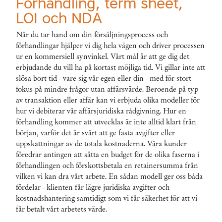
Förhandling, term sheet,
LOI och NDA
När du tar hand om din försäljningsprocess och
förhandlingar hjälper vi dig hela vägen och driver processen
ur en kommersiell synvinkel. Vårt mål är att ge dig det
erbjudande du vill ha på kortast möjliga tid. Vi gillar inte att
slösa bort tid - vare sig vår egen eller din - med för stort
fokus på mindre frågor utan affärsvärde. Beroende på typ
av transaktion eller affär kan vi erbjuda olika modeller för
hur vi debiterar vår affärsjuridiska rådgivning. Hur en
förhandling kommer att utvecklas är inte alltid klart från
början, varför det är svårt att ge fasta avgifter eller
uppskattningar av de totala kostnaderna. Våra kunder
föredrar antingen att sätta en budget för de olika faserna i
förhandlingen och förskottsbetala en retainersumma från
vilken vi kan dra vårt arbete. En sådan modell ger oss båda
fördelar - klienten får lägre juridiska avgifter och
kostnadshantering samtidigt som vi får säkerhet för att vi
får betalt vårt arbetets värde.