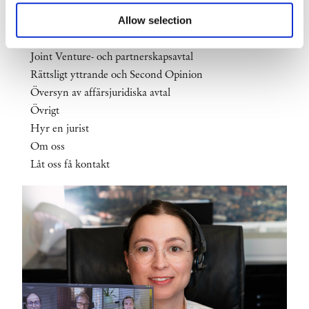
Sekretessavtal (Non Disclosure Agreement, "NDA")
Term sheet
Allow selection
Granskning och second opinion
Joint Venture- och partnerskapsavtal
Rättsligt yttrande och Second Opinion
Översyn av affärsjuridiska avtal
Övrigt
Hyr en jurist
Om oss
Låt oss få kontakt