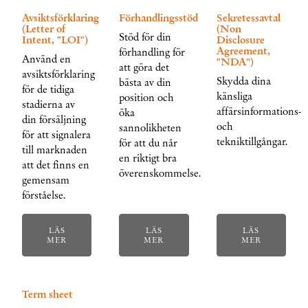
Avsiktsförklaring
Förhandlingsstöd
Sekretessavtal
(Letter of
(Non
Stöd för din
Intent, "LOI")
Disclosure
Agreement,
förhandling för
Använd en
"NDA")
att göra det
avsiktsförklaring
Skydda dina
bästa av din
för de tidiga
känsliga
position och
stadierna av
affärsinformations-
öka
din försäljning
och
sannolikheten
för att signalera
tekniktillgångar.
för att du når
till marknaden
en riktigt bra
att det finns en
överenskommelse.
gemensam
förståelse.
LÄS
LÄS
LÄS
MER
MER
MER
Term sheet