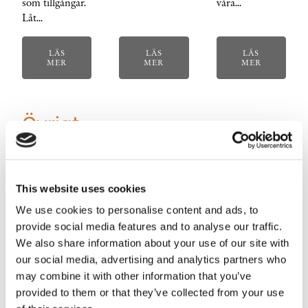
som tillgångar.
våra…
Låt…
LÄS
LÄS
LÄS
MER
MER
MER
Övrigt
Hyr en jurist
Sharp Cookie
This website uses cookies
Advisors
erbjuder
We use cookies to personalise content and ads, to
möjligheten att
provide social media features and to analyse our traffic.
anlita jurister
We also share information about your use of our site with
för
our social media, advertising and analytics partners who
interimsuppdrag
may combine it with other information that you’ve
och erbjuder
provided to them or that they’ve collected from your use
affärsjurist-