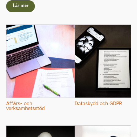
Läs mer
Affärs- och
Dataskydd och GDPR
verksamhetsstöd