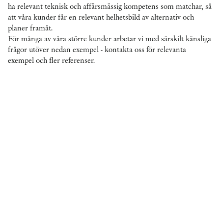
ha relevant teknisk och affärsmässig kompetens som matchar, så
att våra kunder får en relevant helhetsbild av alternativ och
planer framåt.
För många av våra större kunder arbetar vi med särskilt känsliga
frågor utöver nedan exempel - kontakta oss för relevanta
exempel och fler referenser.
Sharp Cookie
Advisors is our
go-to law firm
for our legal
issues. They