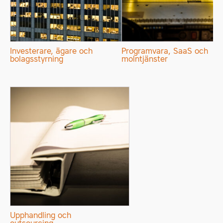
Investerare, ägare och
Programvara, SaaS och
bolagsstyrning
molntjänster
Upphandling och