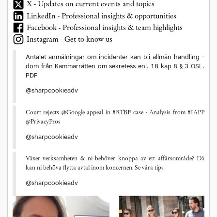
X - Updates on current events and topics
LinkedIn - Professional insights & opportunities
Facebook - Professional insights & team highlights
Instagram - Get to know us
Antalet anmälningar om incidenter kan bli allmän handling -
dom från Kammarrätten om sekretess enl. 18 kap 8 § 3 OSL.
PDF
@sharpcookieadv
Court rejects @Google appeal in #RTBF case - Analysis from #IAPP
@PrivacyPros
@sharpcookieadv
Växer verksamheten & ni behöver knoppa av ett affärsområde? Då
kan ni behöva flytta avtal inom koncernen. Se våra tips
@sharpcookieadv