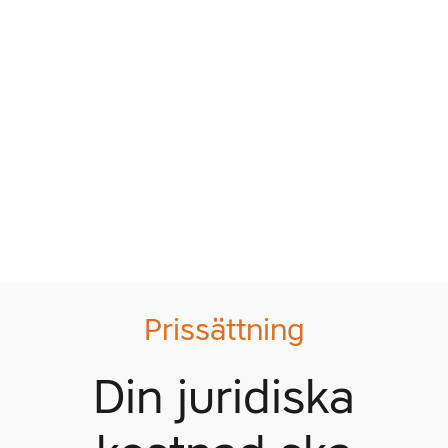
recommend
them for any
data
compliance
work.
Hanna
Hultman
Business
Developer, Nord-
Lock Group
Prissättning
Din juridiska