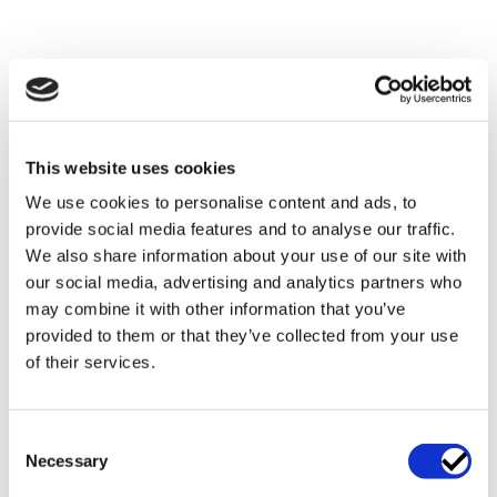
samarbetade
enkelt med
analytiker och
utvecklare så väl
som
ledningsgrupper
inom vår
This website uses cookies
organisation. Jag
We use cookies to personalise content and ads, to
använde dem
provide social media features and to analyse our traffic.
även som
We also share information about your use of our site with
bollplank och för
att stämma av
our social media, advertising and analytics partners who
strategiska frågor,
may combine it with other information that you’ve
vilket alltid gav
provided to them or that they’ve collected from your use
nya, värdefulla
of their services.
insikter.
Rekommenderar
dem starkt för
Consent
dataskyddsarbete!
Necessary
Selection
Carin Wenner