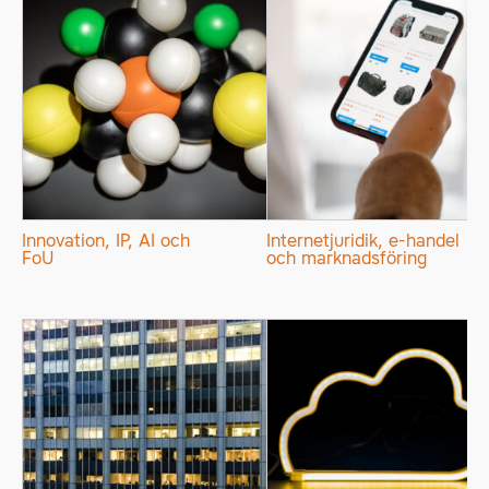
Innovation, IP, AI och
Internetjuridik, e-handel
FoU
och marknadsföring