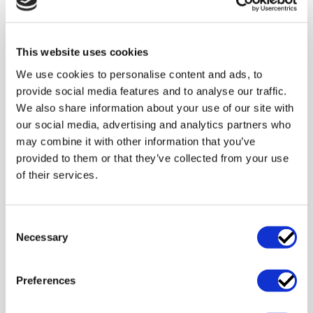
slutanvändare av
programvara
»
programvara (End User
License Agreement,
This website uses cookies
"EULA")
We use cookies to personalise content and ads, to
provide social media features and to analyse our traffic.
We also share information about your use of our site with
our social media, advertising and analytics partners who
may combine it with other information that you’ve
provided to them or that they’ve collected from your use
of their services.
Consent
Necessary
Selection
Om oss
Preferences
Affärsjurister för teknik och digitalt som vet vad som krävs