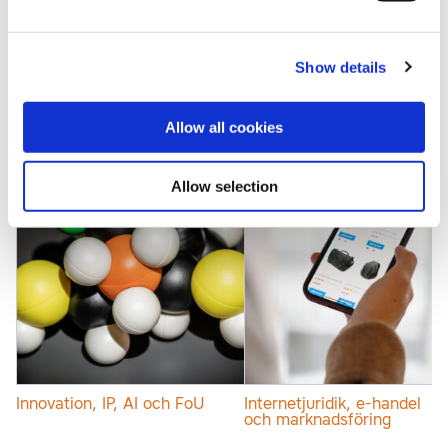
Show details
Affärs- och
Dataskydd och GDPR
verksamhetsstöd
Allow all cookies
Allow selection
Innovation, IP, AI och FoU
Internetjuridik, e-handel
och marknadsföring