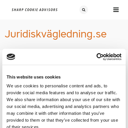
Juridiskvägledning.se
Ta del av våra insidertips och exempel du
med
Vår mission är att använda vår juridiska kompetens för att
This website uses cookies
förklara, förenkla och förbättra våra kunders beslutsunderlag. Vi
We use cookies to personalise content and ads, to
driver därför bl.a. en blogg som gör det möjligt för oss att sprida
provide social media features and to analyse our traffic.
vår kunskap och erfarenheter långt utanför vår kundkrets.
We also share information about your use of our site with
Vi har gått igenom följande:
our social media, advertising and analytics partners who
may combine it with other information that you’ve
Native marketing i online media - tips för att undvika
provided to them or that they’ve collected from your use
svartlistning
of their services.